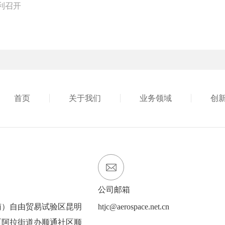
利召开
首页
关于我们
业务领域
创
党建工作
加入我们
公司邮箱
南）自由贸易试验区昆明
htjc@aerospace.net.cn
区阿拉街道办顺通社区顺